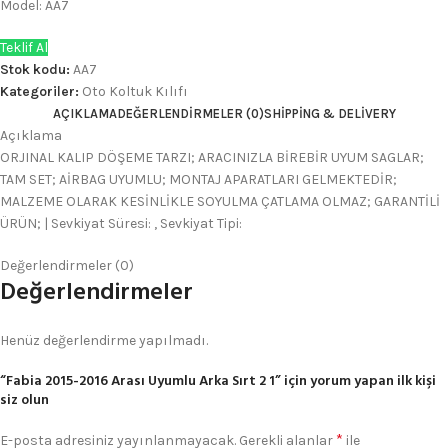
Model: AA7
Teklif Al
Stok kodu:
AA7
Kategoriler:
Oto Koltuk Kılıfı
AÇIKLAMA
DEĞERLENDIRMELER (0)
SHIPPING & DELIVERY
Açıklama
ORJINAL KALIP DÖŞEME TARZI; ARACINIZLA BİREBİR UYUM SAGLAR;
TAM SET; AİRBAG UYUMLU; MONTAJ APARATLARI GELMEKTEDİR;
MALZEME OLARAK KESİNLİKLE SOYULMA ÇATLAMA OLMAZ; GARANTİLİ
ÜRÜN; | Sevkiyat Süresi: , Sevkiyat Tipi:
Değerlendirmeler (0)
Değerlendirmeler
Henüz değerlendirme yapılmadı.
“Fabia 2015-2016 Arası Uyumlu Arka Sırt 2 1” için yorum yapan ilk kişi
siz olun
*
E-posta adresiniz yayınlanmayacak.
Gerekli alanlar
ile