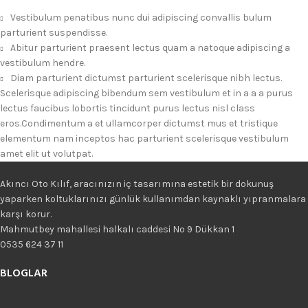
Vestibulum penatibus nunc dui adipiscing convallis bulum
parturient suspendisse.
Abitur parturient praesent lectus quam a natoque adipiscing a
vestibulum hendre.
Diam parturient dictumst parturient scelerisque nibh lectus.
Scelerisque adipiscing bibendum sem vestibulum et in a a a purus
lectus faucibus lobortis tincidunt purus lectus nisl class
eros.Condimentum a et ullamcorper dictumst mus et tristique
elementum nam inceptos hac parturient scelerisque vestibulum
amet elit ut volutpat.
Akıncı Oto Kılıf, aracınızın iç tasarımına estetik bir dokunuş
yaparken koltuklarınızı günlük kullanımdan kaynaklı yıpranmalara
karşı korur.
Mahmutbey mahallesi halkalı caddesi No 9 Dükkan 1
0535 624 37 11
BLOGLAR