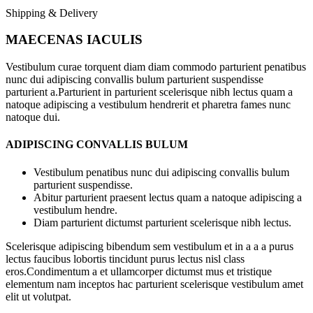
Shipping & Delivery
MAECENAS IACULIS
Vestibulum curae torquent diam diam commodo parturient penatibus
nunc dui adipiscing convallis bulum parturient suspendisse
parturient a.Parturient in parturient scelerisque nibh lectus quam a
natoque adipiscing a vestibulum hendrerit et pharetra fames nunc
natoque dui.
ADIPISCING CONVALLIS BULUM
Vestibulum penatibus nunc dui adipiscing convallis bulum
parturient suspendisse.
Abitur parturient praesent lectus quam a natoque adipiscing a
vestibulum hendre.
Diam parturient dictumst parturient scelerisque nibh lectus.
Scelerisque adipiscing bibendum sem vestibulum et in a a a purus
lectus faucibus lobortis tincidunt purus lectus nisl class
eros.Condimentum a et ullamcorper dictumst mus et tristique
elementum nam inceptos hac parturient scelerisque vestibulum amet
elit ut volutpat.