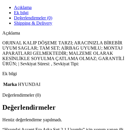
Açıklama
Ek bilgi
Değerlendirmeler (0)
Shipping & Delivery
Açıklama
ORJINAL KALIP DÖŞEME TARZI; ARACINIZLA BİREBİR
UYUM SAGLAR; TAM SET; AİRBAG UYUMLU; MONTAJ
APARATLARI GELMEKTEDİR; MALZEME OLARAK
KESİNLİKLE SOYULMA ÇATLAMA OLMAZ; GARANTİLİ
ÜRÜN; | Sevkiyat Süresi: , Sevkiyat Tipi:
Ek bilgi
Marka
HYUNDAI
Değerlendirmeler (0)
Değerlendirmeler
Henüz değerlendirme yapılmadı.
“Hyundai Accent Era Arka Sırt 2 1 Uyumlu” için yorum yapan ilk