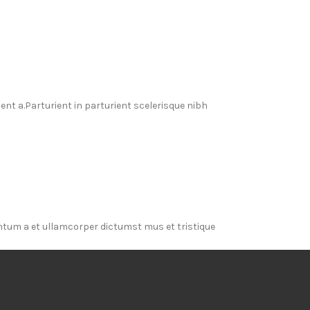
t a.Parturient in parturient scelerisque nibh
entum a et ullamcorper dictumst mus et tristique