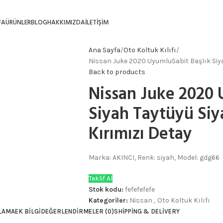
FA
ÜRÜNLER
BLOG
HAKKIMIZDA
İLETIŞIM
Ana Sayfa
Oto Koltuk Kılıfı
Nissan Juke 2020 UyumluSabit Başlık Siya
Back to products
Nissan Juke 2020 
Siyah Taytüyü Siya
Kırımızı Detay
Marka: AKINCI, Renk: siyah, Model: gdg66
Teklif Al
Stok kodu:
fefefefefe
Kategoriler:
Nissan
,
Oto Koltuk Kılıfı
LAMA
EK BILGI
DEĞERLENDIRMELER (0)
SHIPPING & DELIVERY