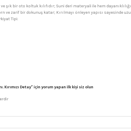
e şık bir oto koltuk kılıfıdır; Suni deri materyali ile hem dayanıklıl
n ve zarif bir dokunuş katar; Kırılmayı önleyen yapısı sayesinde uzun 
kiyat Tipi:
 Kırımızı Detay” için yorum yapan ilk kişi siz olun
erdir