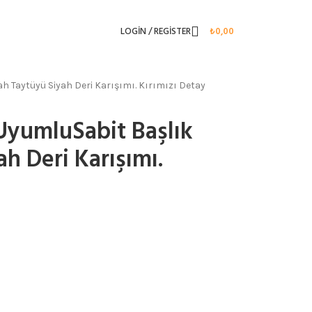
LOGIN / REGISTER
₺
0,00
h Taytüyü Siyah Deri Karışımı. Kırımızı Detay
UyumluSabit Başlık
h Deri Karışımı.