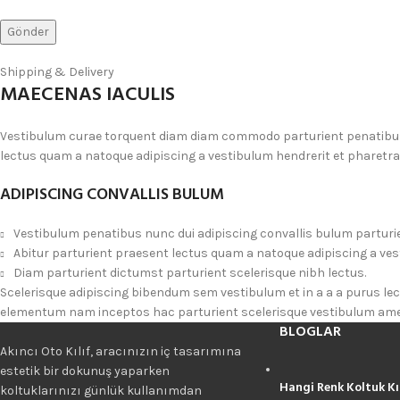
Shipping & Delivery
MAECENAS IACULIS
Vestibulum curae torquent diam diam commodo parturient penatibus n
lectus quam a natoque adipiscing a vestibulum hendrerit et pharetr
ADIPISCING CONVALLIS BULUM
Vestibulum penatibus nunc dui adipiscing convallis bulum parturi
Abitur parturient praesent lectus quam a natoque adipiscing a ve
Diam parturient dictumst parturient scelerisque nibh lectus.
Scelerisque adipiscing bibendum sem vestibulum et in a a a purus le
elementum nam inceptos hac parturient scelerisque vestibulum amet 
BLOGLAR
Akıncı Oto Kılıf, aracınızın iç tasarımına
estetik bir dokunuş yaparken
Hangi Renk Koltuk Kı
koltuklarınızı günlük kullanımdan