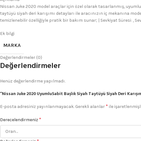
Nissan Juke 2020 model araçlar için özel olarak tasarlanmış, uyumlu v
taytüyü siyah deri karışımı detayları ile aracınızın iç mekanına moder
temizlenebilir özelliğiyle pratik bir bakım sunar; | Sevkiyat Süresi: , Sev
Ek bilgi
MARKA
Değerlendirmeler (0)
Değerlendirmeler
Henüz değerlendirme yapılmadı.
“Nissan Juke 2020 UyumluSabit Başlık Siyah Taytüyü Siyah Deri Karışımı.
*
E-posta adresiniz yayınlanmayacak.
Gerekli alanlar
ile işaretlenmişl
*
Derecelendirmeniz