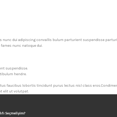
unc dui adipiscing convallis bulum parturient suspendisse parturien
a fames nunc natoque dui.
ent suspendisse.
stibulum hendre.
ctus faucibus lobortis tincidunt purus lectus nisl class eros.Condim
elit ut volutpat.
lıfı Seçmeliyim?