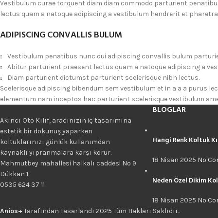
Vestibulum curae torquent diam diam commodo parturient penatibus n
lectus quam a natoque adipiscing a vestibulum hendrerit et pharetr
ADIPISCING CONVALLIS BULUM
Vestibulum penatibus nunc dui adipiscing convallis bulum parturi
Abitur parturient praesent lectus quam a natoque adipiscing a ve
Diam parturient dictumst parturient scelerisque nibh lectus.
Scelerisque adipiscing bibendum sem vestibulum et in a a a purus le
elementum nam inceptos hac parturient scelerisque vestibulum amet 
BLOGLAR
Akıncı Oto Kılıf, aracınızın iç tasarımına
estetik bir dokunuş yaparken
Hangi Renk Koltuk Kı
koltuklarınızı günlük kullanımdan
kaynaklı yıpranmalara karşı korur.
18 Nisan 2025
No C
Mahmutbey mahallesi halkalı caddesi No 9
Dükkan 1
Neden Özel Dikim Kolt
0535 624 37 11
18 Nisan 2025
No C
Anios+
Tarafından Tasarlandı
2025 Tüm Hakları Saklıdır..