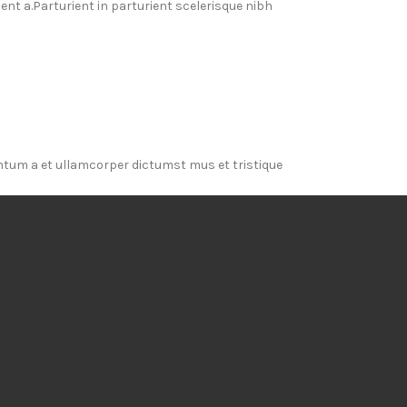
t a.Parturient in parturient scelerisque nibh
entum a et ullamcorper dictumst mus et tristique