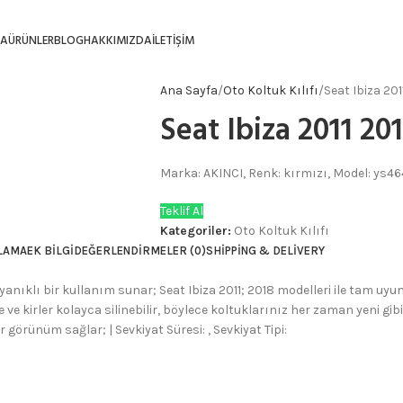
FA
ÜRÜNLER
BLOG
HAKKIMIZDA
İLETIŞIM
Ana Sayfa
Oto Koltuk Kılıfı
Seat Ibiza 20
Seat Ibiza 2011 20
Marka: AKINCI, Renk: kırmızı, Model: ys4
Teklif Al
Kategoriler:
Oto Koltuk Kılıfı
LAMA
EK BILGI
DEĞERLENDIRMELER (0)
SHIPPING & DELIVERY
ayanıklı bir kullanım sunar; Seat Ibiza 2011; 2018 modelleri ile tam uy
ve kirler kolayca silinebilir, böylece koltuklarınız her zaman yeni gibi
görünüm sağlar; | Sevkiyat Süresi: , Sevkiyat Tipi: