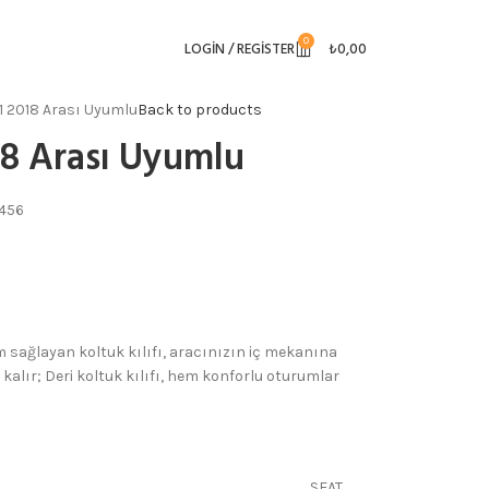
0
LOGIN / REGISTER
₺
0,00
11 2018 Arası Uyumlu
Back to products
18 Arası Uyumlu
6456
um sağlayan koltuk kılıfı, aracınızın iç mekanına
 kalır; Deri koltuk kılıfı, hem konforlu oturumlar
SEAT