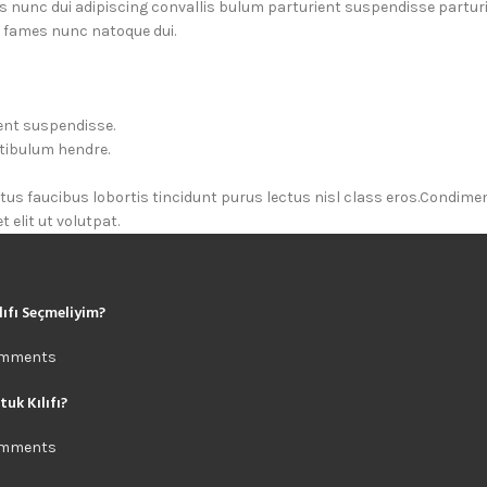
unc dui adipiscing convallis bulum parturient suspendisse parturien
a fames nunc natoque dui.
ent suspendisse.
stibulum hendre.
ctus faucibus lobortis tincidunt purus lectus nisl class eros.Condim
elit ut volutpat.
lıfı Seçmeliyim?
omments
uk Kılıfı?
omments