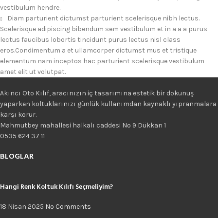
vestibulum hendre.
Diam parturient dictumst parturient scelerisque nibh lectus.
Scelerisque adipiscing bibendum sem vestibulum et in a a a purus
lectus faucibus lobortis tincidunt purus lectus nisl class
eros.Condimentum a et ullamcorper dictumst mus et tristique
elementum nam inceptos hac parturient scelerisque vestibulum
amet elit ut volutpat.
Akıncı Oto Kılıf, aracınızın iç tasarımına estetik bir dokunuş
yaparken koltuklarınızı günlük kullanımdan kaynaklı yıpranmalara
karşı korur.
Mahmutbey mahallesi halkalı caddesi No 9 Dükkan 1
0535 624 37 11
BLOGLAR
Hangi Renk Koltuk Kılıfı Seçmeliyim?
18 Nisan 2025
No Comments