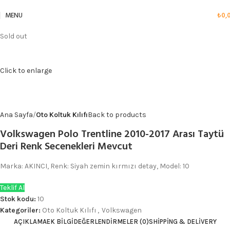
MENU
₺
0,
Sold out
Click to enlarge
Ana Sayfa
Oto Koltuk Kılıfı
Back to products
Volkswagen Polo Trentline 2010-2017 Arası Taytü
Deri Renk Secenekleri Mevcut
Marka: AKINCI, Renk: Siyah zemin kırmızı detay, Model: 10
Teklif Al
Stok kodu:
10
Kategoriler:
Oto Koltuk Kılıfı
,
Volkswagen
AÇIKLAMA
EK BILGI
DEĞERLENDIRMELER (0)
SHIPPING & DELIVERY