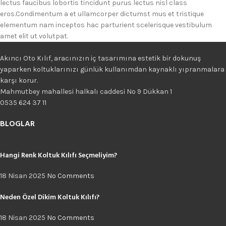
lectus faucibus lobortis tincidunt purus lectus nisl class
eros.Condimentum a et ullamcorper dictumst mus et tristique
elementum nam inceptos hac parturient scelerisque vestibulum
amet elit ut volutpat.
Akıncı Oto Kılıf, aracınızın iç tasarımına estetik bir dokunuş
yaparken koltuklarınızı günlük kullanımdan kaynaklı yıpranmalara
karşı korur.
Mahmutbey mahallesi halkalı caddesi No 9 Dükkan 1
0535 624 37 11
BLOGLAR
Hangi Renk Koltuk Kılıfı Seçmeliyim?
18 Nisan 2025
No Comments
Neden Özel Dikim Koltuk Kılıfı?
18 Nisan 2025
No Comments