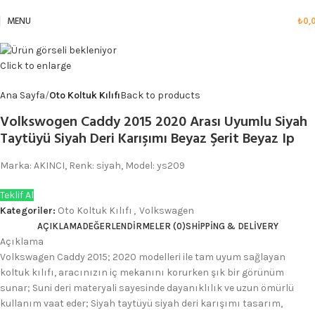
MENU
₺
0,
Click to enlarge
Ana Sayfa
Oto Koltuk Kılıfı
Back to products
Volkswogen Caddy 2015 2020 Arası Uyumlu Siyah
Taytüyü Siyah Deri Karışımı Beyaz Şerit Beyaz Ip
Marka: AKINCI, Renk: siyah, Model: ys209
Teklif Al
Kategoriler:
Oto Koltuk Kılıfı
,
Volkswagen
AÇIKLAMA
DEĞERLENDIRMELER (0)
SHIPPING & DELIVERY
Açıklama
Volkswagen Caddy 2015; 2020 modelleri ile tam uyum sağlayan
koltuk kılıfı, aracınızın iç mekanını korurken şık bir görünüm
sunar; Suni deri materyali sayesinde dayanıklılık ve uzun ömürlü
kullanım vaat eder; Siyah taytüyü siyah deri karışımı tasarım,