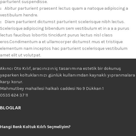
parturient suspendisse.
Abitur parturient praesent lectus quam a natoque adipiscing a
vestibulum hendre.
Diam parturient dictumst parturient scelerisque nibh lectus.
Scelerisque adipiscing bibendum sem vestibulum et in a a a purus
lectus faucibus lobortis tincidunt purus lectus nisl class
eros.Condimentum a et ullamcorper dictumst mus et tristique
elementum nam inceptos hac parturient scelerisque vestibulum
amet elit ut volutpat.
Akıncı Oto Kılıf, aracınızın iç tasarımına estetik bir dokunuş
yaparken koltuklarınızı günlük kullanımdan kaynaklı yıpranmalara
karşı korur.
Mahmutbey mahallesi halkalı caddesi No 9 Dükkan 1
0535 624 37 11
BLOGLAR
Hangi Renk Koltuk Kılıfı Seçmeliyim?