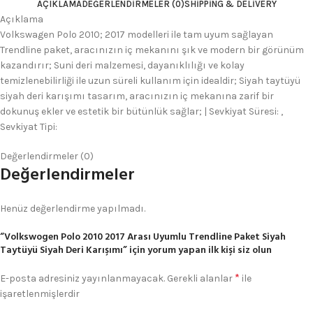
AÇIKLAMA
DEĞERLENDIRMELER (0)
SHIPPING & DELIVERY
Açıklama
Volkswagen Polo 2010; 2017 modelleri ile tam uyum sağlayan
Trendline paket, aracınızın iç mekanını şık ve modern bir görünüm
kazandırır; Suni deri malzemesi, dayanıklılığı ve kolay
temizlenebilirliği ile uzun süreli kullanım için idealdir; Siyah taytüyü
siyah deri karışımı tasarım, aracınızın iç mekanına zarif bir
dokunuş ekler ve estetik bir bütünlük sağlar; | Sevkiyat Süresi: ,
Sevkiyat Tipi:
Değerlendirmeler (0)
Değerlendirmeler
Henüz değerlendirme yapılmadı.
“Volkswogen Polo 2010 2017 Arası Uyumlu Trendline Paket Siyah
Taytüyü Siyah Deri Karışımı” için yorum yapan ilk kişi siz olun
*
E-posta adresiniz yayınlanmayacak.
Gerekli alanlar
ile
işaretlenmişlerdir