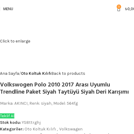
0
MENU
₺
0,0
Click to enlarge
Ana Sayfa
Oto Koltuk Kılıfı
Back to products
Volkswogen Polo 2010 2017 Arası Uyumlu
Trendline Paket Siyah Taytüyü Siyah Deri Karışımı
Marka: AKINCI, Renk: siyah, Model: 564fg
Teklif Al
Stok kodu:
YS8ttrghj
Kategoriler:
Oto Koltuk Kılıfı
,
Volkswagen