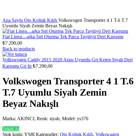
Ana Sayfa
Oto Koltuk Kılıfı
Volkswogen Transporter 4 1 T.6 T.7
Uyumlu Siyah Zemin Beyaz Nakışlı
Fiat Linea....arka Sırt Oturma Tek Parca Taytüyü Deri Karışımı
₺
7.290,00
Back to products
Volkswogen Caddy 2015 2020 Arası Uyumlu Gri Keten Siyah Deri
Karışımı Gri Ip
₺
7.290,00
Volkswogen Transporter 4 1 T.6
T.7 Uyumlu Siyah Zemin
Beyaz Nakışlı
Marka: AKINCI, Renk: siyah, Model: ys376
Teklif Al
Stok kodu:
YS8f
Kategoriler:
Oto Koltuk Kılıfı
,
Volkswagen