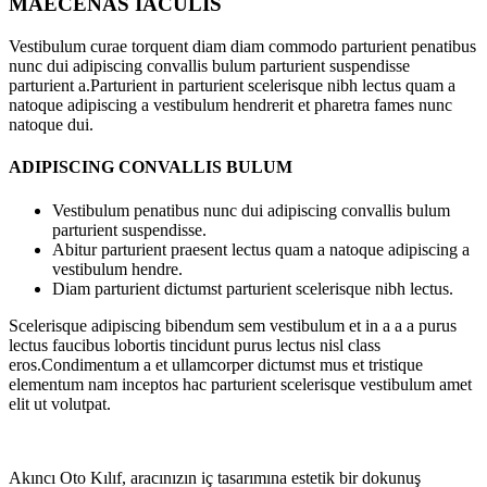
MAECENAS IACULIS
Vestibulum curae torquent diam diam commodo parturient penatibus
nunc dui adipiscing convallis bulum parturient suspendisse
parturient a.Parturient in parturient scelerisque nibh lectus quam a
natoque adipiscing a vestibulum hendrerit et pharetra fames nunc
natoque dui.
ADIPISCING CONVALLIS BULUM
Vestibulum penatibus nunc dui adipiscing convallis bulum
parturient suspendisse.
Abitur parturient praesent lectus quam a natoque adipiscing a
vestibulum hendre.
Diam parturient dictumst parturient scelerisque nibh lectus.
Scelerisque adipiscing bibendum sem vestibulum et in a a a purus
lectus faucibus lobortis tincidunt purus lectus nisl class
eros.Condimentum a et ullamcorper dictumst mus et tristique
elementum nam inceptos hac parturient scelerisque vestibulum amet
elit ut volutpat.
Akıncı Oto Kılıf, aracınızın iç tasarımına estetik bir dokunuş