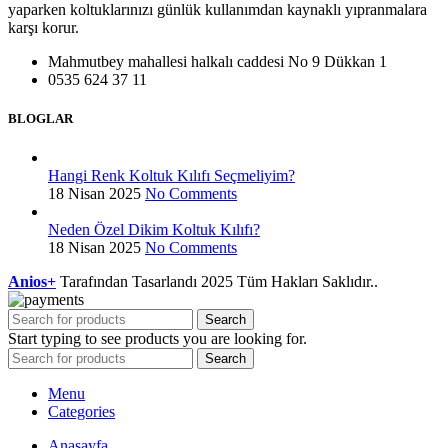
yaparken koltuklarınızı günlük kullanımdan kaynaklı yıpranmalara
karşı korur.
Mahmutbey mahallesi halkalı caddesi No 9 Dükkan 1
0535 624 37 11
BLOGLAR
Hangi Renk Koltuk Kılıfı Seçmeliyim?
18 Nisan 2025
No Comments
Neden Özel Dikim Koltuk Kılıfı?
18 Nisan 2025
No Comments
Anios+
Tarafından Tasarlandı
2025 Tüm Hakları Saklıdır..
Search
Start typing to see products you are looking for.
Search
Menu
Categories
Anasayfa