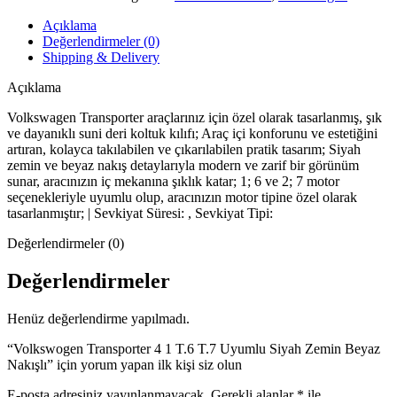
Açıklama
Değerlendirmeler (0)
Shipping & Delivery
Açıklama
Volkswagen Transporter araçlarınız için özel olarak tasarlanmış, şık
ve dayanıklı suni deri koltuk kılıfı; Araç içi konforunu ve estetiğini
artıran, kolayca takılabilen ve çıkarılabilen pratik tasarım; Siyah
zemin ve beyaz nakış detaylarıyla modern ve zarif bir görünüm
sunar, aracınızın iç mekanına şıklık katar; 1; 6 ve 2; 7 motor
seçenekleriyle uyumlu olup, aracınızın motor tipine özel olarak
tasarlanmıştır; | Sevkiyat Süresi: , Sevkiyat Tipi:
Değerlendirmeler (0)
Değerlendirmeler
Henüz değerlendirme yapılmadı.
“Volkswogen Transporter 4 1 T.6 T.7 Uyumlu Siyah Zemin Beyaz
Nakışlı” için yorum yapan ilk kişi siz olun
E-posta adresiniz yayınlanmayacak.
Gerekli alanlar
*
ile